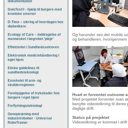
dokumentation
DoloTest® - hjælp til borgere med
kroniske smerter
D-Time – sikring af hverdagen hos
diabetikere
Og herunder ses det mobile uds
Ecology of Care – inddragelse af
mennesket i begrebet ’pleje’
og behandleren, hvorigennem 
Effektivitet i Sundhedssektoren
Elektronisk medicinhåndtering i
eget hjem
Etiske guidelines til
sundhedsteknologi
Exoskelet til arm- og
skulderregionen
Forebyggelse af trykskader hos
Hvad er forventet outcome a
borgere i eget hjem
Med projektet forventer man at 
benytte videotolkning til deres
Forflytningsteknologi
daglige drift.
Genoptræning med
Status på projektet
industrirobotter - Universal
Videotolkning er kommet i drift
RoboTrainer