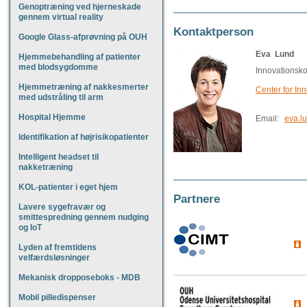
Genoptræning ved hjerneskade
gennem virtual reality
Kontaktperson
Google Glass-afprøvning på OUH
Eva Lund
Hjemmebehandling af patienter
med blodsygdomme
Innovationsk
Hjemmetræning af nakkesmerter
Center for In
med udstråling til arm
Hospital Hjemme
Email:
eva.l
Identifikation af højrisikopatienter
Intelligent headset til
nakketræning
KOL-patienter i eget hjem
Partnere
Lavere sygefravær og
smittespredning gennem nudging
og IoT
Lyden af fremtidens
velfærdsløsninger
Mekanisk dropposeboks - MDB
Mobil pilledispenser