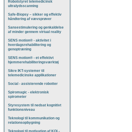
Robotstyret telemedicinsk
ultralydsscanning
Safe-Biopsy – sikker og effektiv
håndtering af vævsprøver
Sansestimulering og genkaldelse
af minder gennem virtual reality
SENS motion® - aktivitet i
hverdagsrehabilitering og
genoptræning
SENS motion® - et effektivt
hjemmerehabiliteringsværktøj
Sikre IKT-systemer til
telemedicinske applikationer
Social - assisterende robotter
Spiromagic - elektronisk
spirometer
Styresystem til nedsat kognitivt
funktionsniveau
Teknologi til kommunikation og
relationsopbygning
Teknologi til motivation af KOL-