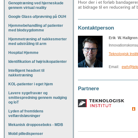
Hvor der i et forløb bandager
Genoptræning ved hjerneskade
at bidrage til en reducering af
gennem virtual reality
Google Glass-afprøvning på OUH
Hjemmebehandling af patienter
Kontaktperson
med blodsygdomme
Erik W. Hallgren
Hjemmetræning af nakkesmerter
med udstråling til arm
Innovationskonsu
Hospital Hjemme
Teknologisk Instit
Identifikation af højrisikopatienter
Email:
ewh@tekn
Intelligent headset til
nakketræning
KOL-patienter i eget hjem
Partnere
Lavere sygefravær og
smittespredning gennem nudging
og IoT
Lyden af fremtidens
velfærdsløsninger
Mekanisk dropposeboks - MDB
Mobil pilledispenser