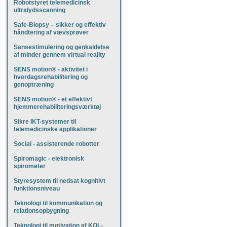
Robotstyret telemedicinsk
ultralydsscanning
Safe-Biopsy – sikker og effektiv
håndtering af vævsprøver
Sansestimulering og genkaldelse
af minder gennem virtual reality
SENS motion® - aktivitet i
hverdagsrehabilitering og
genoptræning
SENS motion® - et effektivt
hjemmerehabiliteringsværktøj
Sikre IKT-systemer til
telemedicinske applikationer
Social - assisterende robotter
Spiromagic - elektronisk
spirometer
Styresystem til nedsat kognitivt
funktionsniveau
Teknologi til kommunikation og
relationsopbygning
Teknologi til motivation af KOL-