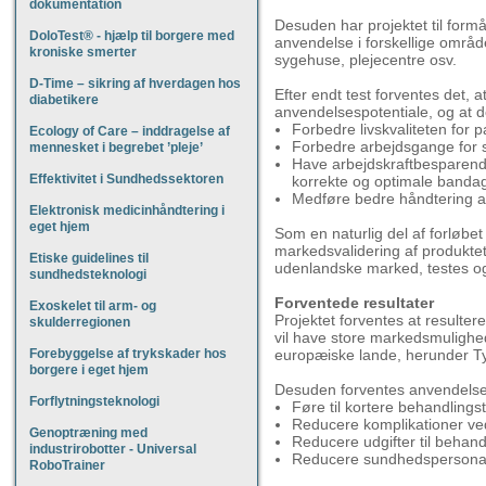
dokumentation
Desuden har projektet til formå
DoloTest® - hjælp til borgere med
anvendelse i forskellige områ
kroniske smerter
sygehuse, plejecentre osv.
D-Time – sikring af hverdagen hos
Efter endt test forventes det, 
diabetikere
anvendelsespotentiale, og at de
Forbedre livskvaliteten for p
Ecology of Care – inddragelse af
Forbedre arbejdsgange for
mennesket i begrebet ’pleje’
Have arbejdskraftbesparende
Effektivitet i Sundhedssektoren
korrekte og optimale banda
Medføre bedre håndtering af
Elektronisk medicinhåndtering i
eget hjem
Som en naturlig del af forløb
markedsvalidering af produktet,
Etiske guidelines til
udenlandske marked, testes o
sundhedsteknologi
Forventede resultater
Exoskelet til arm- og
Projektet forventes at resulte
skulderregionen
vil have store markedsmulighe
Forebyggelse af trykskader hos
europæiske lande, herunder Ty
borgere i eget hjem
Desuden forventes anvendelse 
Forflytningsteknologi
Føre til kortere behandlings
Reducere komplikationer ve
Genoptræning med
Reducere udgifter til behand
industrirobotter - Universal
Reducere sundhedspersonale
RoboTrainer