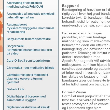
Afprøvning af elektronisk
Baggrund
medicinskab på FAM/OUH
Bandagering af hævelser er i d
rigtig ved i hvor høj grad ban
Anvendelse af innovativ teknologi i
korrekte tryk. Er bandagen ikk
behandlingen af sår
behandlingstid for patienten, og
Automatiseret
unødvendige bensår, som tager 
tryksårsforebyggelse i kommunal
rehabilitering
Der eksisterer i dag ingen
produkter, som kan foretage
Baby-kuffert til barselsforældre
målinger, og som imødekomm
behovet for viden om effekten 
Borgernære
bandagering ved hævelser ho
forflytningsinstruktioner baseret
patienter. Teknologisk Institut vi
på video
derfor i samarbejde med
SpecialBandager.dk A/S udvikl
Care-O-Bot 3 som testplatform
målesystem, som kan hjælpe 
Chromalex - det meditative billede
sundhedspersonale og patienter
at følge med i, hvornår en ba
Computer vision til medicinsk
bør skiftes og lægges om, så
diagnose og overvågning i
bandagen giver det korrekte t
hjemmet
af for tidligt samt om bandage
DiabeticLink
Formål/ Vision
Formålet med projektet er at v
Digital hjælp til borgere med
hvor fokus vil være på funktion
sammenfald i ryggen
testet prototypen på relevan
Digital understøttelse af klinisk
og i patientens eget hjem.