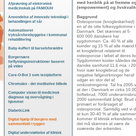
med henblik på at fremme o
Afprøvning af elektronisk
(empowerment) og livskvalit
medicinskab på FAM/OUH
Baggrund
Anvendelse af innovativ teknologi i
Osteoporose (knogleskørhed) 
behandlingen af sår
en af de otte folkesygdomme i
Automatiseret
Danmark. Det skønnes at 5-
tryksårsforebyggelse i kommunal
600.000 danskere har
rehabilitering
sygdommen. Ca. 40 % af alle
kvinder og 15 % af alle mænd 
Baby-kuffert til barselsforældre
et knoglebrud relateret til
osteoporose i løbet af deres liv
Borgernære
Sygdommen koster således de
forflytningsinstruktioner baseret
danske samfund 11,6 mia. i 20
på video
hvor især knoglebrud og de
negative følgevirkninger heraf
Care-O-Bot 3 som testplatform
udgør en stor del af
Chromalex - det meditative billede
omkostningerne. Tal fra 2005 v
at der i Danmark er cirka 10.0
Computer vision til medicinsk
hoftebrud, 7000 underarmsbr
diagnose og overvågning i
2000 sammenfald årligt. Brud
hjemmet
primært er forårsaget af
osteoporose. Samtidig ved vi 
DiabeticLink
at kun 30-40 % af alle sammen
kommer til klinisk erkendelse, 
Digital hjælp til borgere med
det må skønnes at være de
sammenfald i ryggen
sværeste der erkendes.
Digital understøttelse af klinisk