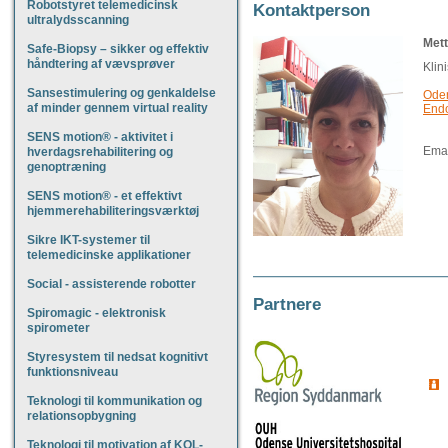
Robotstyret telemedicinsk
Kontaktperson
ultralydsscanning
Met
Safe-Biopsy – sikker og effektiv
håndtering af vævsprøver
Klin
Sansestimulering og genkaldelse
Oden
af minder gennem virtual reality
Endo
SENS motion® - aktivitet i
Emai
hverdagsrehabilitering og
genoptræning
SENS motion® - et effektivt
hjemmerehabiliteringsværktøj
Sikre IKT-systemer til
telemedicinske applikationer
Social - assisterende robotter
Partnere
Spiromagic - elektronisk
spirometer
Styresystem til nedsat kognitivt
funktionsniveau
Teknologi til kommunikation og
relationsopbygning
Teknologi til motivation af KOL-