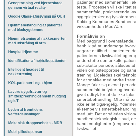
patienter med sammenfald i ald
Genoptræning ved hjerneskade
teste. Processen vil ske i tæt
gennem virtual reality
sammenfald, praktiserende læg
Google Glass-afprøvning på OUH
sygeplejersker og fysioterape
Kolding Kommunes Sundhedsce
Hjemmebehandling af patienter
virksomheden MedWare.
med blodsygdomme
Formål/vision
Hjemmetræning af nakkesmerter
Med baggrund i ovenstående, 
med udstråling til arm
henblik på at undersøge hvorvi
udgøre et tilbud til patienter,
Hospital Hjemme
patienternes livskvalitet og e
understøtte den enkelte patien
Identifikation af højrisikopatienter
sub-akutte periode, således at p
Intelligent headset til
viden om osteoporose og samme
nakketræning
træning. Ligeledes skal tekno
for at snakke med andre i samm
KOL-patienter i eget hjem
Mange føler sig alene i period
sammenfald betyder og hvordan 
Lavere sygefravær og
givet udtryk for at de ikke ta
smittespredning gennem nudging
smertebehandling. Ofte må pati
og IoT
ikke er let tilgængelig. Yderme
eksempelvis smertebehandling o
Lyden af fremtidens
med løft. Det er således visione
velfærdsløsninger
sundhedsteknologisk tilbud, d
Mekanisk dropposeboks - MDB
handlemuligheder (empowerme
livskvalitet.
Mobil pilledispenser