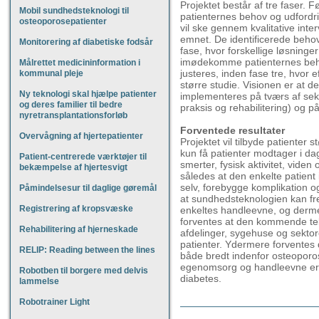
Projektet består af tre faser. F
Mobil sundhedsteknologi til
patienternes behov og udfordri
osteoporosepatienter
vil ske gennem kvalitative inter
emnet. De identificerede beho
Monitorering af diabetiske fodsår
fase, hvor forskellige løsning
imødekomme patienternes beho
Målrettet medicininformation i
justeres, inden fase tre, hvor e
kommunal pleje
større studie. Visionen er at 
Ny teknologi skal hjælpe patienter
implementeres på tværs af sek
og deres familier til bedre
praksis og rehabilitering) og
nyretransplantationsforløb
Forventede resultater
Overvågning af hjertepatienter
Projektet vil tilbyde patienter 
kun få patienter modtager i dag
Patient-centrerede værktøjer til
smerter, fysisk aktivitet, vid
bekæmpelse af hjertesvigt
således at den enkelte patient i
selv, forebygge komplikation o
Påmindelsesur til daglige gøremål
at sundhedsteknologien kan f
Registrering af kropsvæske
enkeltes handleevne, og dermed
forventes at den kommende te
Rehabilitering af hjerneskade
afdelinger, sygehuse og sektore
patienter. Ydermere forventes
RELIP: Reading between the lines
både bredt indenfor osteoporo
egenomsorg og handleevne er h
Robotben til borgere med delvis
diabetes.
lammelse
Robotrainer Light