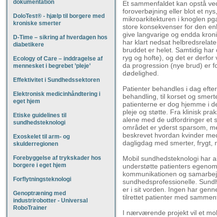
dokumentation
Et sammenfaldet kan opstå ved 
foroverbøjning eller blot et n
DoloTest® - hjælp til borgere med
mikroarkitekturen i knoglen p
kroniske smerter
store konsekvenser for den enk
give langvarige og endda kronis
D-Time – sikring af hverdagen hos
har klart nedsat helbredsrelater
diabetikere
bruddet er helet. Samtidig har 
ryg og hofte), og det er derfor
Ecology of Care – inddragelse af
da progression (nye brud) er 
mennesket i begrebet ’pleje’
dødelighed.
Effektivitet i Sundhedssektoren
Patienter behandles i dag efter
Elektronisk medicinhåndtering i
behandling, til korset og smert
eget hjem
patienterne er dog hjemme i de
pleje og støtte. Fra klinisk prak
Etiske guidelines til
alene med de udfordringer et 
sundhedsteknologi
området er yderst sparsom, me
beskrevet hvordan kvinder m
Exoskelet til arm- og
dagligdag med smerter, frygt, n
skulderregionen
Forebyggelse af trykskader hos
Mobil sundhedsteknologi har alle
borgere i eget hjem
understøtte patienters egeno
kommunikationen og samarbejd
Forflytningsteknologi
sundhedsprofessionelle. Sundh
er i sit vorden. Ingen har genn
Genoptræning med
tilrettet patienter med sammen
industrirobotter - Universal
RoboTrainer
I nærværende projekt vil et mobi